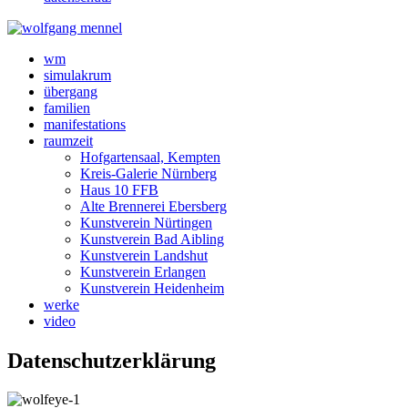
wm
simulakrum
übergang
familien
manifestations
raumzeit
Hofgartensaal, Kempten
Kreis-Galerie Nürnberg
Haus 10 FFB
Alte Brennerei Ebersberg
Kunstverein Nürtingen
Kunstverein Bad Aibling
Kunstverein Landshut
Kunstverein Erlangen
Kunstverein Heidenheim
werke
video
Datenschutzerklärung